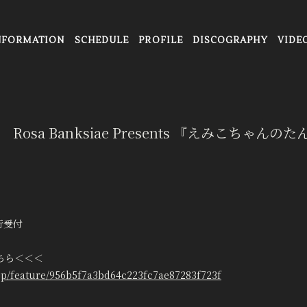
NFORMATION
SCHEDULE
PROFILE
DISCOGRAPHY
VIDE
 Live Rosa Banksiae Presents 『えみこち
先行受付
ちら＜＜＜
.jp/feature/956b5f7a3bd64c223fc7ae87283f723f