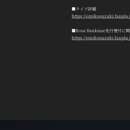
■ライブ詳細
https://emikosuzuki.fanpla.
■Rosa Banksiae先行受付
https://emikosuzuki.fanpla.