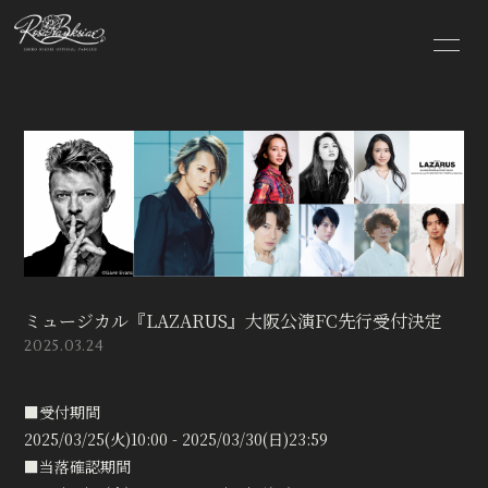
HOME
INFORMATION
SCHEDULE
PROFILE
DISCOGRAPHY
VIDEO
BLOG
MOVIE
RADIO
PHOTO
ミュージカル『LAZARUS』大阪公演FC先行受付決定
2025.03.24
■受付期間
2025/03/25(火)10:00 - 2025/03/30(日)23:59
会員登録
ログイン
■当落確認期間