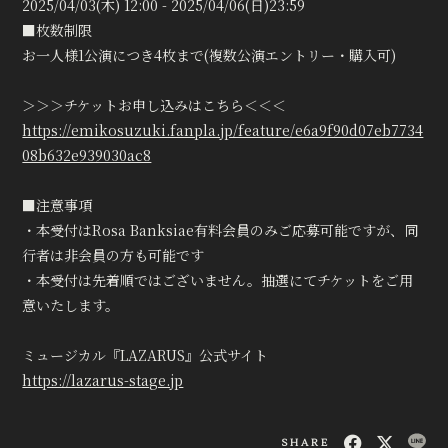
2025/04/03(木) 12:00 - 2025/04/06(日)23:59
■枚数制限
お一人様1公演につき4枚まで(複数公演エントリー・購入可)
＞＞＞チケットお申し込みはこちら＜＜＜
https://emikosuzuki.fanpla.jp/feature/e6a9f90d07eb7734
08b632e939030ac8
■注意事項
・本受付はRosa Banksiae有料会員のみご応募可能ですが、同
行者は非会員の方も可能です
・本受付は先着順ではございません。抽選にてチケットをご用
意いたします。
ミュージカル『LAZARUS』公式サイト
https://lazarus-stage.jp
SHARE